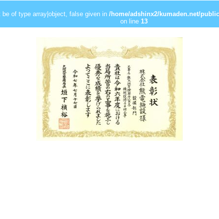
be of type array|object, false given in
/home/adshinx2/kumaden.net/public
on line
13