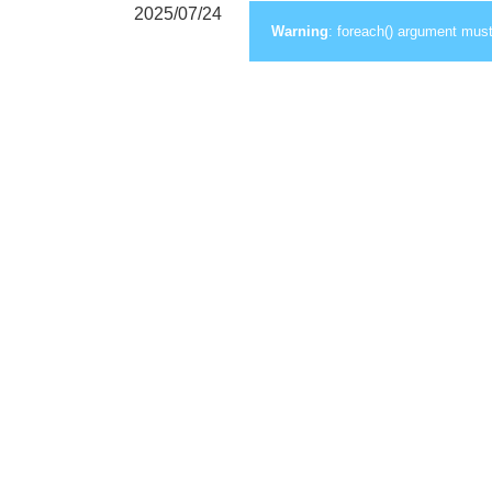
2025/07/24
Warning
: foreach() argument must 