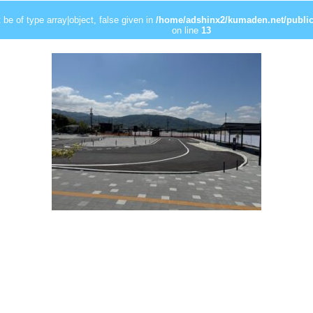
be of type array|object, false given in
/home/adshinx2/kumaden.net/public
on line
13