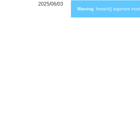
2025/06/03
Warning
: foreach() argument must 