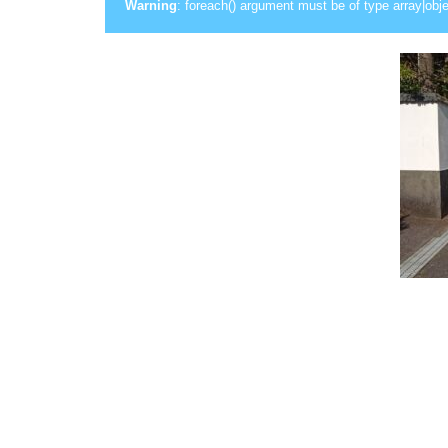
Warning
: foreach() argument must be of type array|obje