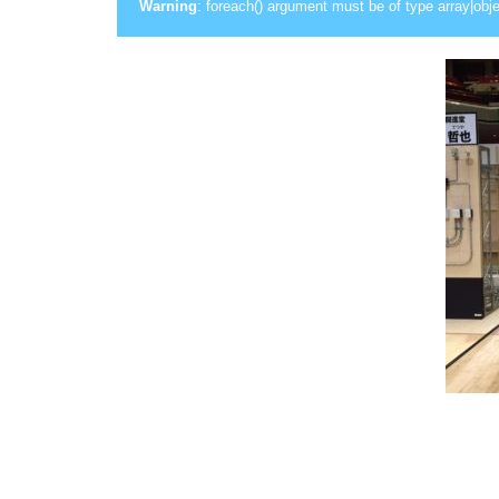
Warning
: foreach() argument must be of type array|obje