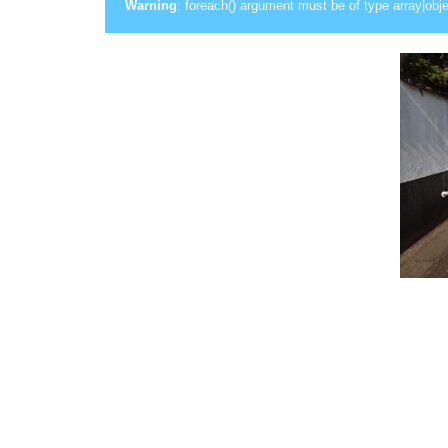
Warning
: foreach() argument must be of type array|obje